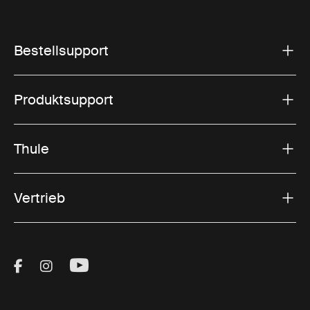
Bestellsupport
Produktsupport
Thule
Vertrieb
Visit Thule on Facebook (external link)
Visit Thule on Instagram (external link)
Visit Thule on Youtube (external lin