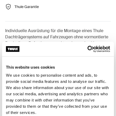
Thule Garantie
Individuelle Ausrüstung für die Montage eines Thule
Dachträgersystems auf Fahrzeugen ohne vormontierte
Dachträger-Befestigungspunkte oder werkseitig
montierte Träger.
This website uses cookies
We use cookies to personalise content and ads, to
Alle Eigenschaften
Toggle features
provide social media features and to analyse our traffic.
We also share information about your use of our site with
our social media, advertising and analytics partners who
Technische Daten
Toggle techspec
may combine it with other information that you’ve
provided to them or that they’ve collected from your use
Anleitung
Toggle guides and instructions
of their services.