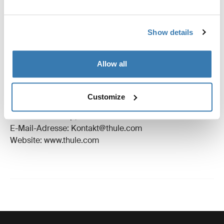
Bewertungen
Toggle overview
Show details
Herstellungsinformationen
Allow all
Eingetragenes Warenzeichen: Thule Schweden AB
Name des Herstellers: Thule Schweden
Customize
Adresse des Herstellers: Borggatan 5,
335 73 Hillerstorp, Sweden
E-Mail-Adresse: Kontakt@thule.com
Website: www.thule.com