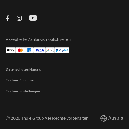
Visit Thule on Facebook (external link)
Visit Thule on Instagram (external link)
Visit Thule on Youtube (external lin
Akzeptierte Zahlungsmöglichkeiten
Datenschutzerklärung
Cookie-Richtlinien
Cookie-Einstellungen
Austria
Ⓒ 2026 Thule Group Alle Rechte vorbehalten
Current mark