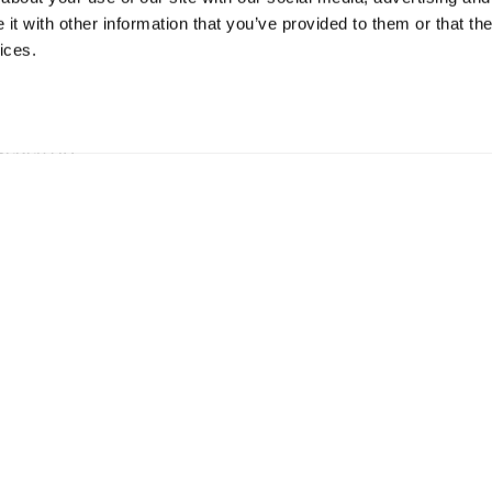
t with other information that you’ve provided to them or that the
ices.
ationen
hweden AB
5 73 Hillerstorp, Sweden