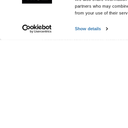
partners who may combine i
from your use of their serv
Herstellungsinform
Show details
Eingetragenes Warenzeichen: Thule Sc
Name des Herstellers: Thule Schweden
Adresse des Herstellers: Borggatan 5, 33
E-Mail-Adresse: Kontakt@thule.com
Website: www.thule.com