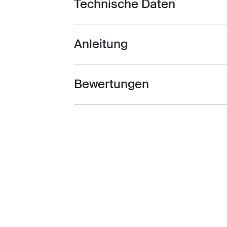
Technische Daten
Toggle techspec
Anleitung
Toggle guides and instructions
Bewertungen
Toggle overview