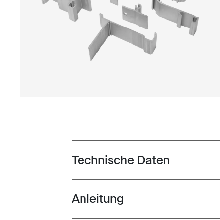
Technische Daten
Toggle techspec
Anleitung
Toggle guides and instructions