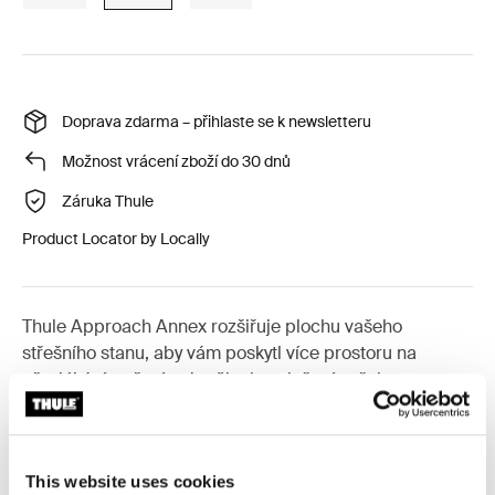
Doprava zdarma – přihlaste se k newsletteru
Možnost vrácení zboží do 30 dnů
Záruka Thule
Product Locator by Locally
Thule Approach Annex rozšiřuje plochu vašeho
střešního stanu, aby vám poskytl více prostoru na
převlékání, vaření, odpočinek a uložení vašeho
vybavení. Je skvělým úkrytem před sluncem, deštěm
nebo hmyzem a může být použit jako místo na spaní pro
děti. Jako bonus lze obě dveře srolovat, aby se z
This website uses cookies
annexu stala markýza.