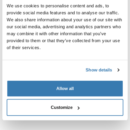
We use cookies to personalise content and ads, to
provide social media features and to analyse our traffic.
We also share information about your use of our site with
our social media, advertising and analytics partners who
Všechny funkce
may combine it with other information that you’ve
Toggle features
provided to them or that they’ve collected from your use
of their services.
Technické údaje
Toggle techspec
Návod
Toggle guides and instructions
Show details
Recenze
Toggle overview
Allow all
Customize