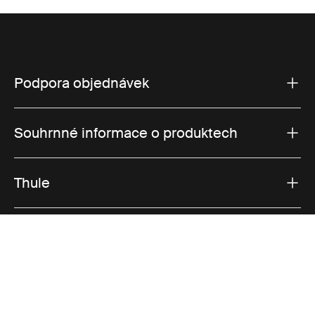
Podpora objednávek
Souhrnné informace o produktech
Thule
Prodeje
Visit Thule on Facebook (external link)
Visit Thule on Instagram (external link)
Visit Thule on Youtube (external lin