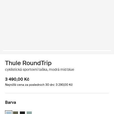
Thule RoundTrip
cyklistická sportovní taška, modrá mid blue
3 490,00 Kč
Nejnižší cena za posledních 30 dní: 3 290,00 Kč
Barva
Thule RoundTrip bike duffel 55L Středně modrá (selected)
Thule RoundTrip bike duffel 55L Tmavá khaki
Thule RoundTrip bike duffel 55L Černá
Thule RoundTrip bike duffel 55L Mlhavě zelená