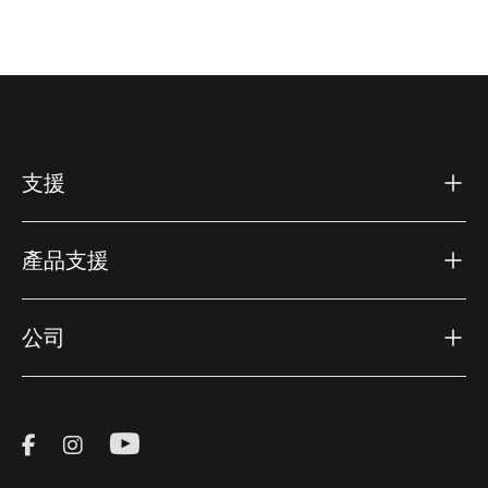
支援
產品支援
公司
Visit Thule on Facebook (external link)
Visit Thule on Instagram (external link)
Visit Thule on Youtube (external lin