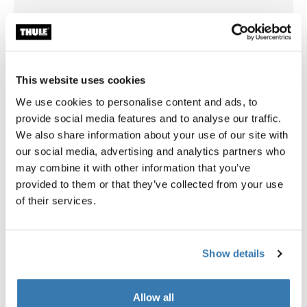
Thule One-Key System
Thule Strap Organiser
4-pack black
綁帶收納箱 275 公分 黑
This website uses cookies
We use cookies to personalise content and ads, to
provide social media features and to analyse our traffic.
We also share information about your use of our site with
所有功能
Toggle features
our social media, advertising and analytics partners who
may combine it with other information that you’ve
技術規格
Toggle techspec
provided to them or that they’ve collected from your use
of their services.
說明
Toggle guides and instructions
Show details
Allow all