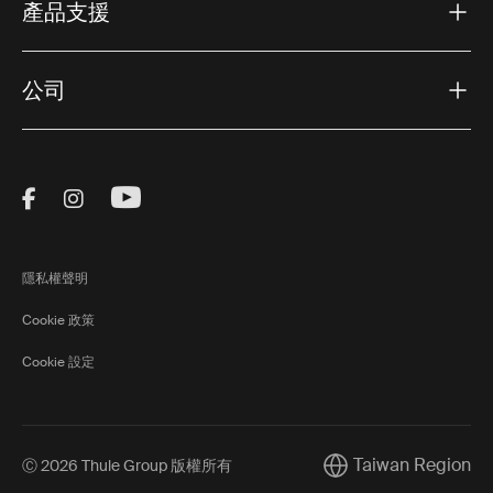
產品支援
公司
Visit Thule on Facebook (external link)
Visit Thule on Instagram (external link)
Visit Thule on Youtube (external lin
隱私權聲明
Cookie 政策
Cookie 設定
Taiwan Region
Ⓒ 2026 Thule Group 版權所有
Current market/Swit