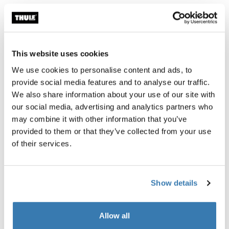
Thule One-Key System
Thule Strap Organiser
4-pack black
綁帶收納箱 275 公分 黑
This website uses cookies
We use cookies to personalise content and ads, to
provide social media features and to analyse our traffic.
所有功能
Toggle features
We also share information about your use of our site with
our social media, advertising and analytics partners who
may combine it with other information that you’ve
技術規格
Toggle techspec
provided to them or that they’ve collected from your use
of their services.
說明
Toggle guides and instructions
Show details
經過極限標準的測試
在瑞典希勒斯托普的 Thule Test Center™，產品都會經過
Allow all
極端測試。我們的車頂架系統不只是為了攜帶您的裝備而