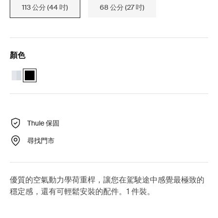
113 公分 (44 吋)
68 公分 (27 吋)
顏色
Thule WingBar Edge 113 鋁
Thule WingBar Edge 113 黑色 (selected)
Thule 保固
尋找門市
優質的空氣動力學荷重桿，讓您在駕駛途中感覺最極致的
穩定感，還有可輕鬆安裝的配件。1 件裝。