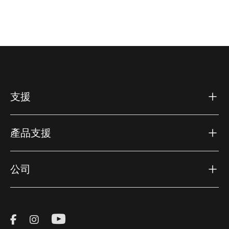
支援
產品支援
公司
Visit Thule on Facebook (external link)
Visit Thule on Instagram (external link)
Visit Thule on Youtube (external lin