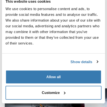
This website uses cookies
技術規格
Toggle techspec
We use cookies to personalise content and ads, to
provide social media features and to analyse our traffic.
We also share information about your use of our site with
說明
Toggle guides and instructions
our social media, advertising and analytics partners who
may combine it with other information that you’ve
provided to them or that they’ve collected from your use
經過極限標準的測試
of their services.
在瑞典希勒斯托普的 Thule Test Center™，產品都會經過
極端測試。我們的車頂架系統不只是為了攜帶您的裝備而
Show details
設計，而且還力求能與您的愛車緊密契合。以下略舉諸多
測試中的幾個例子。
Allow all
探索 Thule Test Center
Customize