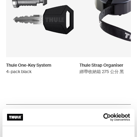
Thule One-Key System
Thule Strap Organiser
4-pack black
綁帶收納箱 275 公分 黑
產品說明
Toggle overview
所有功能
Toggle features