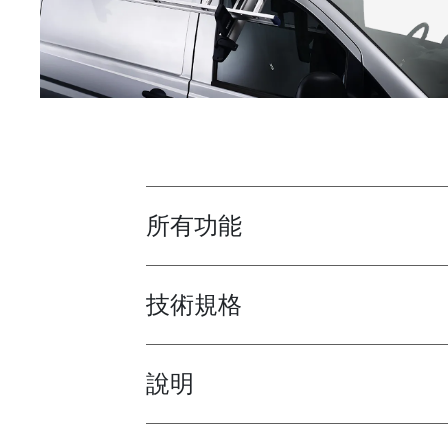
所有功能
Toggle features
技術規格
Toggle techspec
說明
Toggle guides and instructions