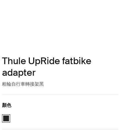
Thule UpRide fatbike
adapter
粗輪自行車轉接架黑
顏色
Thule UpRide fatbike adapter 黑色 (selected)