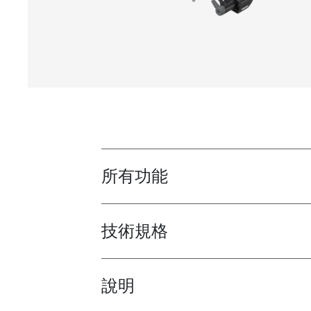
所有功能
Toggle features
技術規格
Toggle techspec
說明
Toggle guides and instructions