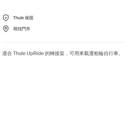
Thule 保固
尋找門市
適合 Thule UpRide 的轉接架，可用來載運粗輪自行車。