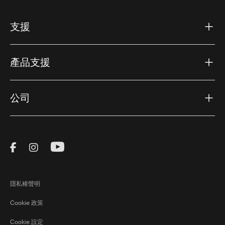
支援
產品支援
公司
Visit Thule on Facebook (external link)
Visit Thule on Instagram (external link)
Visit Thule on Youtube (external lin
隱私權聲明
Cookie 政策
Cookie 設定