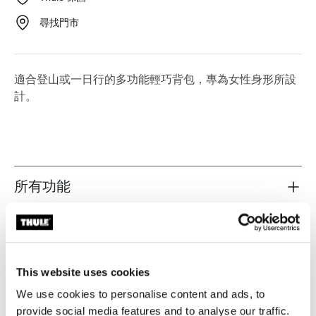
尋找門市
適合登山或一日行的多功能輕巧背包，專為女性身形所設
計。
所有功能
Toggle features
技術規格
Toggle techspec
說明
Toggle guides and instructions
This website uses cookies
We use cookies to personalise content and ads, to
provide social media features and to analyse our traffic.