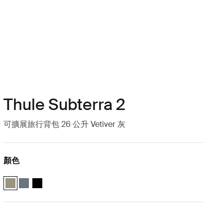
Thule Subterra 2
可擴展旅行背包 26 公升 Vetiver 灰
顏色
Thule Subterra travel backpack 26L 香根草灰色 (selected)
Thule Subterra travel backpack 26L 深灰色板岩
Thule Subterra travel backpack 26L 黑色