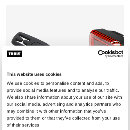
This website uses cookies
We use cookies to personalise content and ads, to
provide social media features and to analyse our traffic.
We also share information about your use of our site with
Thule Yepp harness clip
Thule Delight 2
our social media, advertising and analytics partners who
安全带夹黑色
尾灯
may combine it with other information that you’ve
¥50.00
¥1,290.00
provided to them or that they’ve collected from your use
of their services.