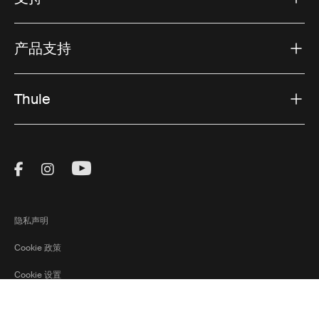
产品支持
Thule
Visit Thule on Facebook (external link)
Visit Thule on Instagram (external link)
Visit Thule on Youtube (external lin
隐私声明
Cookie 政策
Cookie 设置