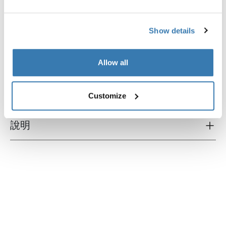
Show details
產品說明
Toggle overview
Allow all
所有功能
Toggle features
技術規格
Toggle techspec
Customize
說明
Toggle guides and instructions