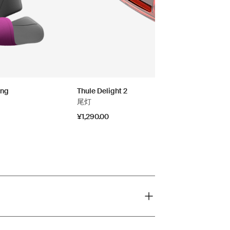
ing
Thule Delight 2
尾灯
¥1,290.00