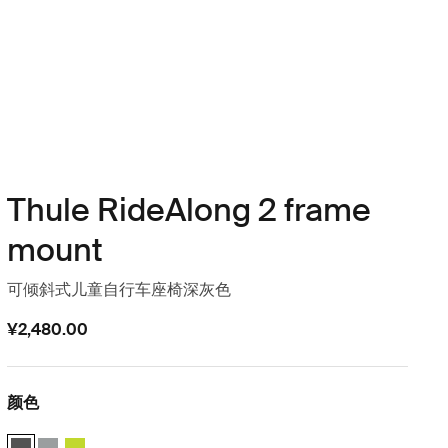
Thule RideAlong 2 frame
mount
可倾斜式儿童自行车座椅深灰色
¥2,480.00
颜色
Thule RideAlong 2 Dark Gray (selected)
Thule RideAlong 2 Light Gray
Thule RideAlong 2 Zen Lime