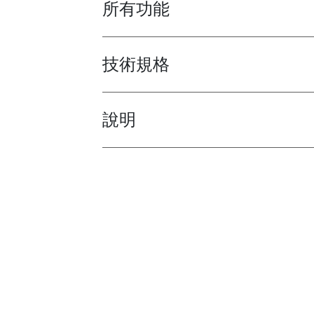
所有功能
Toggle features
技術規格
Toggle techspec
說明
Toggle guides and instructions