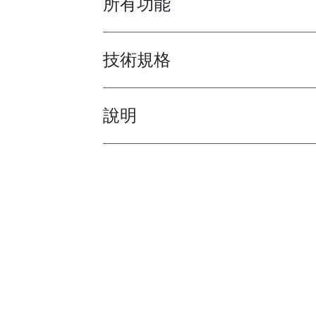
所有功能
技術規格
Toggle techspec
說明
Toggle guides and instructions