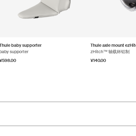
Thule baby supporter
Thule axle mount ezHi
baby supporter
zHitch™ 轴载杯铝制
¥598.00
¥140.00