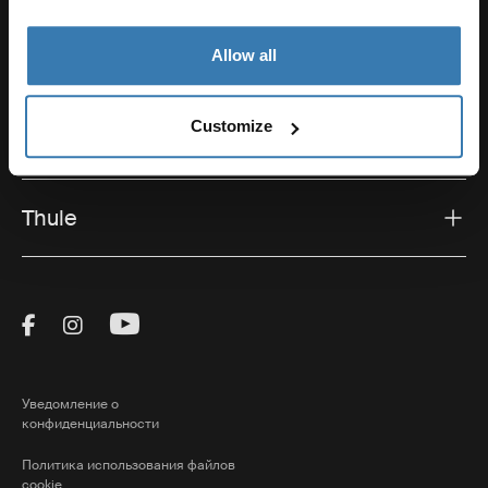
Allow all
Поддержка
Customize
Поддержка продукта
Thule
Visit Thule on Facebook (external link)
Visit Thule on Instagram (external link)
Visit Thule on Youtube (external lin
Уведомление о
конфиденциальности
Политика использования файлов
cookie