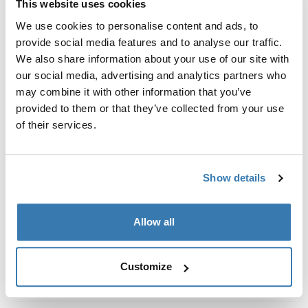
This website uses cookies
We use cookies to personalise content and ads, to
формованный чехол с прочной защитой и
provide social media features and to analyse our traffic.
возможностью использования в корпусе.
We also share information about your use of our site with
our social media, advertising and analytics partners who
may combine it with other information that you’ve
provided to them or that they’ve collected from your use
of their services.
Описание изделий
Toggle overview
Все характеристики
Toggle features
Show details
Технические характеристики
Toggle techspec
Allow all
Customize