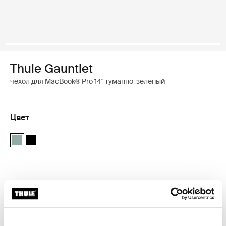
Thule Gauntlet
чехол для MacBook® Pro 14" туманно-зеленый
Цвет
Thule Gauntlet MacBook® Pro Sleeve 14" Туманно-зеленый (selec
Thule Gauntlet MacBook® Pro Sleeve 14" Чёрный
Гарантия Thule
Найти в магазине