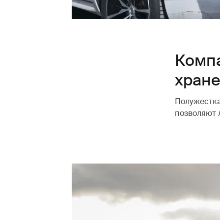
Компа
хран
Полужестка
позволяют 