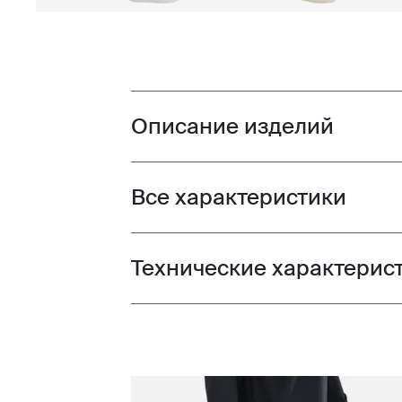
Описание изделий
Toggle overview
Все характеристики
Toggle features
Технические характерис
Toggle techspec