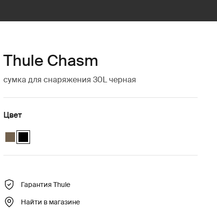
Thule Chasm
сумка для снаряжения 30L черная
Цвет
Thule Chasm gear tote 30L Темный хаки
Thule Chasm gear tote 30L Чёрный (selected)
Гарантия Thule
Найти в магазине