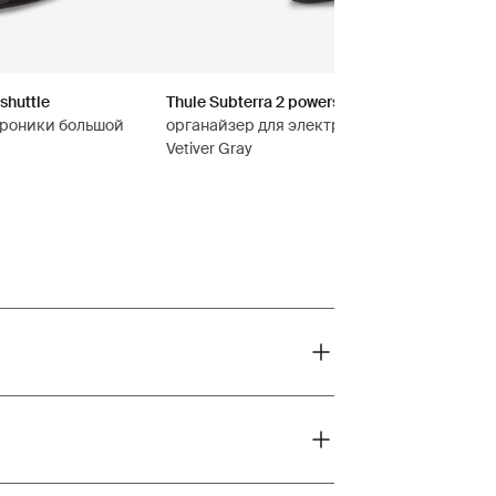
shuttle
Thule Subterra 2 powershuttle
троники большой
органайзер для электроники маленький
Vetiver Gray