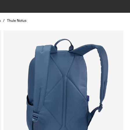
а
/
Thule Notus