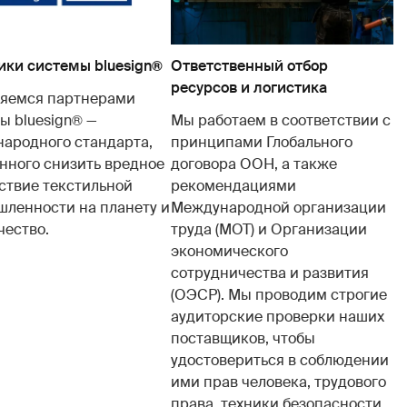
ики системы bluesign®
Ответственный отбор
ресурсов и логистика
яемся партнерами
ы bluesign® —
Мы работаем в соответствии с
ародного стандарта,
принципами Глобального
нного снизить вредное
договора ООН, а также
ствие текстильной
рекомендациями
ленности на планету и
Международной организации
чество.
труда (МОТ) и Организации
экономического
сотрудничества и развития
(ОЭСР). Мы проводим строгие
аудиторские проверки наших
поставщиков, чтобы
удостовериться в соблюдении
ими прав человека, трудового
права, техники безопасности,