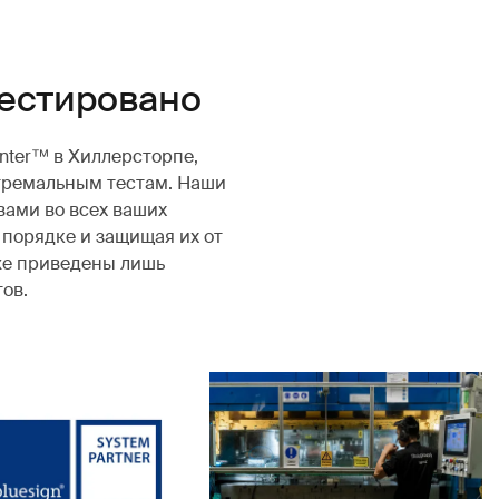
естировано
enter™ в Хиллерсторпе,
тремальным тестам. Наши
вами во всех ваших
 порядке и защищая их от
же приведены лишь
ов.