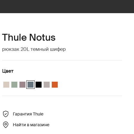
Thule Notus
рюкзак 20L темный шифер
Цвет
Thule Notus backpack Мягкий песок
Thule Notus backpack Тихий зеленый
Thule Notus backpack Тонированный тауп
Thule Notus backpack Темно-серый шифер (selected)
Thule Notus backpack Чёрный
Thule Notus backpack Seneca Rock
Thule Notus backpack Осенний
Гарантия Thule
Найти в магазине