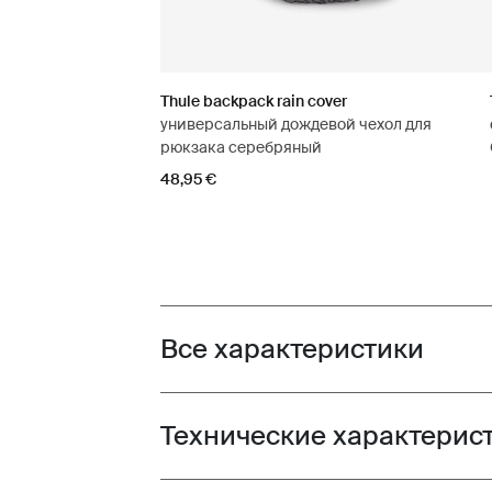
Thule backpack rain cover
универсальный дождевой чехол для
рюкзака серебряный
48,95 €
Все характеристики
Toggle features
Технические характерис
Toggle techspec