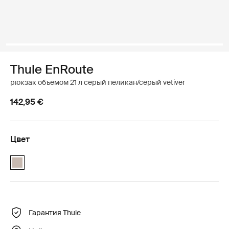
Thule EnRoute
рюкзак объемом 21 л серый пеликан/серый vetiver
142,95 €
Цвет
Thule EnRoute backpack 21L Pelican/Vetiver (selected)
Гарантия Thule