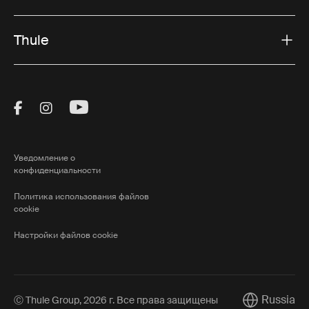
Thule
Visit Thule on Facebook (external link)
Visit Thule on Instagram (external link)
Visit Thule on Youtube (external lin
Уведомление о
конфиденциальности
Политика использования файлов
cookie
Настройки файлов cookie
Russia
Ⓒ Thule Group, 2026 г. Все права защищены
Current mark