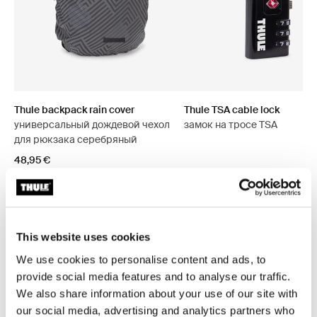
Thule backpack rain cover
Thule TSA cable lock
универсальный дождевой чехол
замок на тросе TSA
для рюкзака серебряный
48,95 €
This website uses cookies
Все характеристики
Toggle features
We use cookies to personalise content and ads, to
provide social media features and to analyse our traffic.
Технические характеристики
Toggle techspec
We also share information about your use of our site with
our social media, advertising and analytics partners who