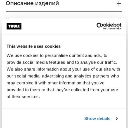
Описание изделий
Toggle overview
Все характеристики
Toggle features
Технические характеристики
Toggle techspec
This website uses cookies
Инструкции
Toggle guides and instructions
We use cookies to personalise content and ads, to
provide social media features and to analyse our traffic.
We also share information about your use of our site with
Максимально протестировано
our social media, advertising and analytics partners who
may combine it with other information that you’ve
В Thule Test Center™ в Хиллерсторпе (Швеция) мы
provided to them or that they’ve collected from your use
подвергаем наши изделия жесточайшим
of their services.
испытаниям. Наши багажники для крыши служат
для перевозки снаряжения и крепятся к
автомобилю максимально надежно и безопасно.
Show details
Ниже приведены некоторые примеры