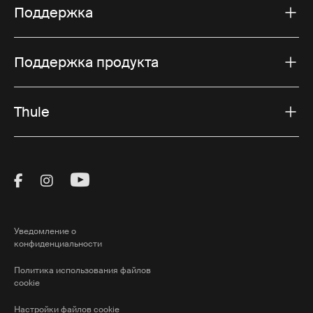
Поддержка
Поддержка продукта
Thule
Visit Thule on Facebook (external link)
Visit Thule on Instagram (external link)
Visit Thule on Youtube (external lin
Уведомление о
конфиденциальности
Политика использования файлов
cookie
Настройки файлов cookie