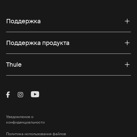
Поддержка
Поддержка продукта
Thule
Visit Thule on Facebook (external link)
Visit Thule on Instagram (external link)
Visit Thule on Youtube (external lin
Уведомление о
конфиденциальности
Политика использования файлов