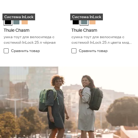
Thule Chasm умка‑тоут для велосипеда с системой InLock 25 л чёр
Thule Chasm сумка‑тоут для велос
Система InLock
Система InLock
Thule Chasm tote with InLock 25L Чёрный (selected)
Thule Chasm tote with InLock 25L Средний синий
Thule Chasm tote with InLock 25L Пыльно-оранжевый
Thule Chasm tote with InLock 2
Thule Chasm tote with InLoc
Thule Chasm tote with
Thule Chasm
Thule Chasm
умка‑тоут для велосипеда с
сумка‑тоут для велосипеда с
системой InLock 25 л чёрная
системой InLock 25 л цвета мид-
блю
Сравнить товар
Сравнить товар