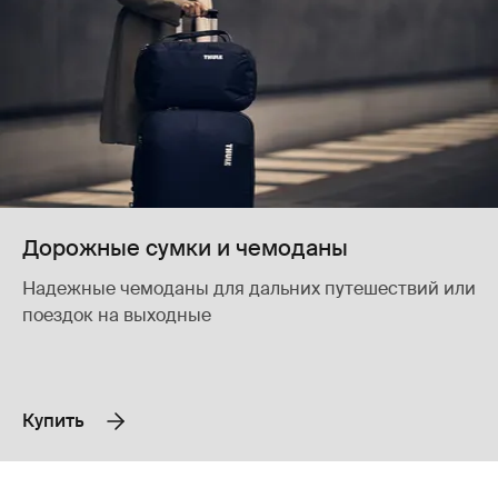
Дорожные сумки и чемоданы
Надежные чемоданы для дальних путешествий или
поездок на выходные
Купить