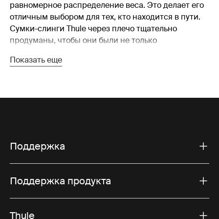
равномерное распределение веса. Это делает его
отличным выбором для тех, кто находится в пути.
Сумки-слинги Thule через плечо тщательно
продуманы, чтобы они были не только
функциональными, но и стильными, подходящими
Показать еще
как для городских условий, так и для активного
отдыха.
Особенности сумок-слингов
Thule через плечо
Поддержка
Туле
Сумки-слинги через плечо оснащены
функциями, которые улучшат ваш опыт:
Эргономичный дизайн:
Наши сумки удобно сидят
Поддержка продукта
на вашем теле, снижая нагрузку и обеспечивая
мобильность без помощи рук.
Thule
Прочные материалы
: Изготовленные из