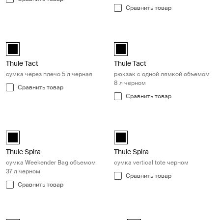
Сравнить товар
Thule Tact сумка через плечо 5 л черная Black
Thule Tact рюкзак с одной лямкой
Thule Tact crossbody 5L Чёрный (selected)
Thule Tact sling 8L Чёрный (sele
Thule Tact
Thule Tact
сумка через плечо 5 л черная
рюкзак с одной лямкой объемом
8 л черном
Сравнить товар
Сравнить товар
Thule Spira сумка Weekender Bag объемом 37 л черном Black
Thule Spira сумка vertical tote чер
Thule Spira Weekender Bag 37L Чёрный (selected)
Thule Spira Vertical Tote Чёрный 
Thule Spira
Thule Spira
сумка Weekender Bag объемом
сумка vertical tote черном
37 л черном
Сравнить товар
Сравнить товар
Thule Subterra 2 сумка-тоут 22 л Vetiver Gray Vetiver gray
Thule Subterra 2 сумка-тоут 22 л Da