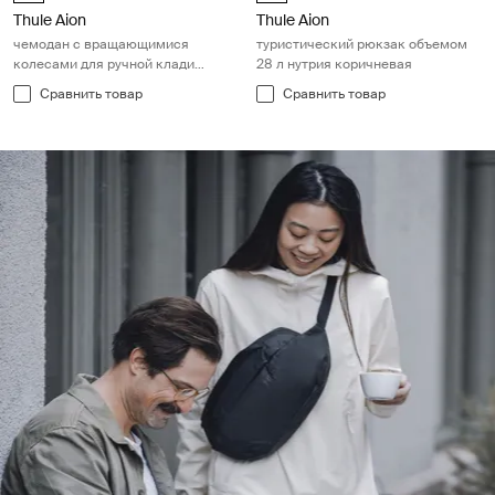
Thule Aion
Thule Aion
чемодан с вращающимися
туристический рюкзак объемом
колесами для ручной клади
28 л нутрия коричневая
темный сланец
Сравнить товар
Сравнить товар