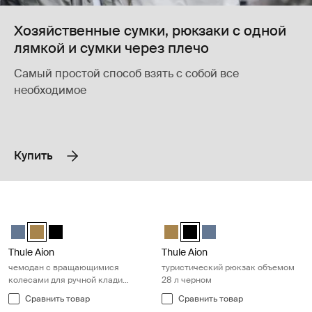
Хозяйственные сумки, рюкзаки с одной
лямкой и сумки через плечо
Самый простой способ взять с собой все
необходимое
Купить
Thule Aion чемодан с вращающимися колесами для ручной клади 
Thule Aion туристический рюкзак
Thule Aion carry on spinner Темно-серый шифер
Thule Aion carry on spinner Nutria brown (selected)
Thule Aion carry on spinner Чёрный
Thule Aion travel backpack 28L N
Thule Aion travel backpack 
Thule Aion travel back
Thule Aion
Thule Aion
чемодан с вращающимися
туристический рюкзак объемом
колесами для ручной клади
28 л черном
нутрия коричневая
Сравнить товар
Сравнить товар