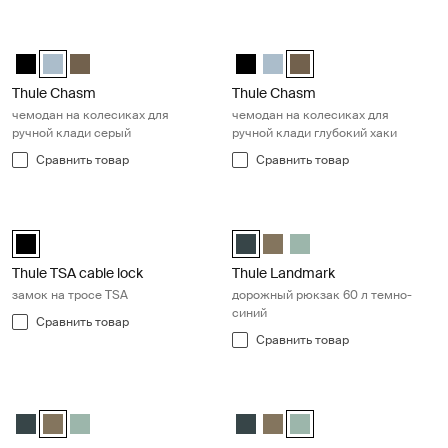
Thule Chasm чемодан на колесиках для ручной клади серый Pond 
Thule Chasm чемодан на колесика
Thule Chasm wheeled carry-on duffel Чёрный
Thule Chasm wheeled carry-on duffel Прудово-серый (selected
Thule Chasm wheeled carry-on duffel Темный хаки
Thule Chasm wheeled carry-on d
Thule Chasm wheeled carry-
Thule Chasm wheeled car
Thule Chasm
Thule Chasm
чемодан на колесиках для
чемодан на колесиках для
ручной клади серый
ручной клади глубокий хаки
Сравнить товар
Сравнить товар
Thule TSA cable lock замок на тросе TSA Black
Thule Landmark дорожный рюкзак 
Thule TSA cable lock Чёрный (selected)
Thule Landmark 60L Самый темн
Thule Landmark 60L Темный
Thule Landmark 60L Ha
Thule TSA cable lock
Thule Landmark
замок на тросе TSA
дорожный рюкзак 60 л темно-
синий
Сравнить товар
Сравнить товар
Thule Landmark дорожный рюкзак 60 л темный хаки Deep khaki
Thule Landmark дорожный рюкзак
Thule Landmark 60L Самый темный синий
Thule Landmark 60L Темный хаки (selected)
Thule Landmark 60L Hazy Green
Thule Landmark 60L Самый те
Thule Landmark 60L Темный
Thule Landmark 60L Hazy