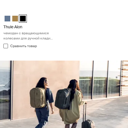
Thule Aion чемодан с вращающимися колесами для ручной клади 
Thule Aion carry on spinner Темно-серый шифер
Thule Aion carry on spinner Nutria brown
Thule Aion carry on spinner Чёрный (selected)
Thule Aion
чемодан с вращающимися
колесами для ручной клади
черном
Сравнить товар