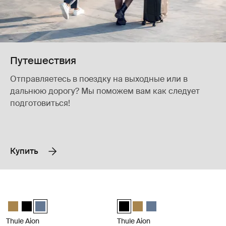
Путешествия
Отправляетесь в поездку на выходные или в
дальнюю дорогу? Мы поможем вам как следует
подготовиться!
Купить
Thule Aion туристический рюкзак объемом 28 л темный сланец Dar
Thule Aion туристический рюкзак
Thule Aion travel backpack 28L Nutria brown
Thule Aion travel backpack 28L Чёрный
Thule Aion travel backpack 28L Темно-серый шифер (selec
Thule Aion travel backpack 40L 
Thule Aion travel backpack 4
Thule Aion travel back
Thule Aion
Thule Aion