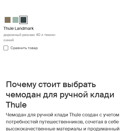
Thule Landmark дорожный рюкзак 40 л темно-синий Darkest blue
Thule Landmark 40L Темный хаки
Thule Landmark 40L Hazy Green
Thule Landmark 40L Самый темный синий (selected)
Thule Landmark
дорожный рюкзак 40 л темно-
синий
Сравнить товар
Почему стоит выбрать
чемодан для ручной клади
Thule
Чемодан для ручной клади Thule создан с учетом
потребностей путешественников, сочетая в себе
высококачественные материалы и продуманный