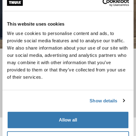
This website uses cookies
We use cookies to personalise content and ads, to
provide social media features and to analyse our traffic.
We also share information about your use of our site with
our social media, advertising and analytics partners who
Коллекции чемоданов и сумок
may combine it with other information that you’ve
provided to them or that they’ve collected from your use
Выберите для себя оптимальный вариант из наших
of their services.
разнообразных коллекций чемоданов и сумок
Show details
Купить
Allow all
Thule Aion туристический рюкзак объемом 40 л темный сланец Dar
Thule Subterra 2 сумка-трансформ