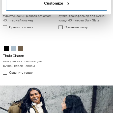
Thule Aion travel backpack 40L Чёрный
Thule Aion travel backpack 40L Nutria brown
Thule Aion travel backpack 40L Темно-серый шифер (sele
Thule Subterra convertible carr
Customize
Thule Aion
Thule Subterra 2
туристический рюкзак объемом
сумка-трансформер для ручной
40 л темный сланец
клади 40 л серая Dark Slate
Сравнить товар
Сравнить товар
Thule Chasm чемодан на колесиках для ручной клади черном Blac
Thule Chasm wheeled carry-on duffel Чёрный (selected)
Thule Chasm wheeled carry-on duffel Прудово-серый
Thule Chasm wheeled carry-on duffel Темный хаки
Thule Chasm
чемодан на колесиках для
ручной клади черном
Сравнить товар