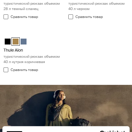
туристический рюкзак объемом
туристический рюкзак объемом
28 л темный сланец
40 л черном
Сравнить товар
Сравнить товар
Thule Aion туристический рюкзак объемом 40 л нутрия коричнева
Thule Aion travel backpack 40L Чёрный
Thule Aion travel backpack 40L Nutria brown (selected)
Thule Aion travel backpack 40L Темно-серый шифер
Thule Aion
туристический рюкзак объемом
40 л нутрия коричневая
Сравнить товар