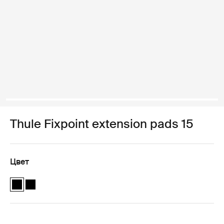
Thule Fixpoint extension pads 15
Цвет
Thule Fixpoint extension pads Чёрный (selected)
Thule Fixpoint extension pads Чёрный