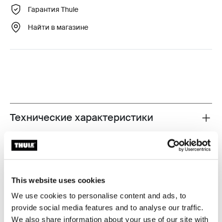
Гарантия Thule
Найти в магазине
Технические характеристики
Toggle techspec
Максимально протестировано
В Thule Test Center™ в Хиллерсторпе (Швеция) мы
This website uses cookies
подвергаем наши изделия жесточайшим
We use cookies to personalise content and ads, to
испытаниям. Наши багажники для крыши служат
provide social media features and to analyse our traffic.
для перевозки снаряжения и крепятся к
We also share information about your use of our site with