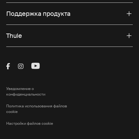
Поддержка продукта
Thule
Visit Thule on Facebook (external link)
Visit Thule on Instagram (external link)
Visit Thule on Youtube (external lin
Уведомление о
конфиденциальности
Политика использования файлов
cookie
Настройки файлов cookie