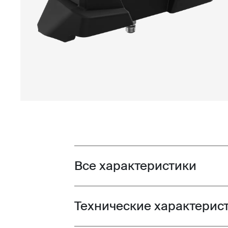
Все характеристики
Toggle features
Технические характерис
Toggle techspec