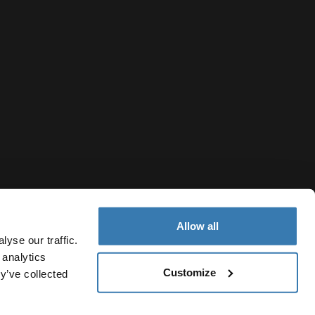
Allow all
yse our traffic.
 analytics
Customize
y’ve collected
Belarus
ния файлов cookie
Настройки файлов cookie
Current market/