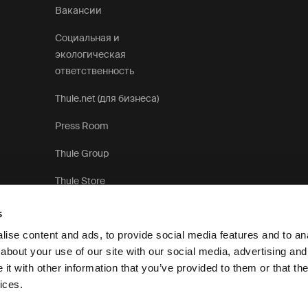
Вакансии
Социальная и
экологическая
ответственность
Thule.net (для бизнеса)
Press Room
Thule Group
Thule Store
s
ise content and ads, to provide social media features and to anal
about your use of our site with our social media, advertising and
t with other information that you’ve provided to them or that the
Уведомление о конфиденциальности
Политика использова
ices.