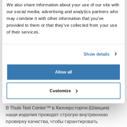
We also share information about your use of our site with
our social media, advertising and analytics partners who
may combine it with other information that you’ve
Описание изделий
Toggle overview
provided to them or that they’ve collected from your use
of their services.
Все характеристики
Toggle features
Show details
Технические характеристики
Toggle techspec
Инструкции
Toggle guides and instructions
Allow all
Customize
Максимально протестировано
В Thule Test Center™ в Хиллерсторпе (Швеция)
наши изделия проходят строгую внутреннюю
проверку качества, чтобы гарантировать