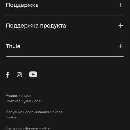
Поддержка
Поддержка продукта
Thule
Visit Thule on Facebook (external link)
Visit Thule on Instagram (external link)
Visit Thule on Youtube (external lin
Уведомление о
конфиденциальности
Политика использования файлов
cookie
Настройки файлов cookie