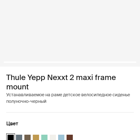
Thule Yepp Nexxt 2 maxi frame
mount
Устанавливаемое на раме детское велосипедное сиденье
полуночно-черный
Цвет
Thule Yepp Nexxt 2 Полуночный черный (selected)
Thule Yepp Nexxt 2 Темно-серый шифер
Thule Yepp Nexxt 2 Темный хаки
Thule Yepp Nexxt 2 Полированный желтый
Thule Yepp Nexxt 2 Maxi Mint Green
Thule Yepp Nexxt 2 Maxi Snow White
Thule Yepp Nexxt 2 Maxi Аквамарин
Thule Yepp Nexxt 2 Maxi Chocolate 