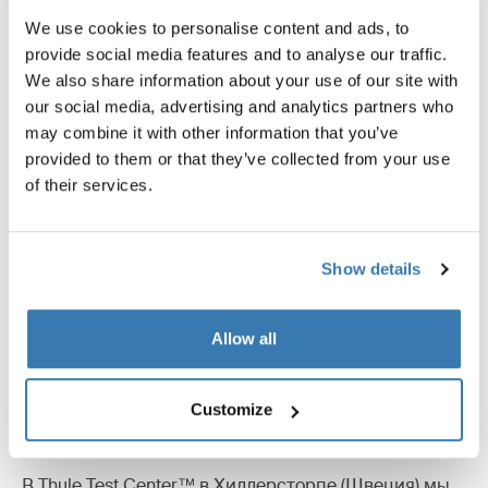
Carbon Frame Protector черный
черный
We use cookies to personalise content and ads, to
provide social media features and to analyse our traffic.
We also share information about your use of our site with
our social media, advertising and analytics partners who
may combine it with other information that you’ve
Описание изделий
Toggle overview
provided to them or that they’ve collected from your use
of their services.
Все характеристики
Toggle features
Show details
Технические характеристики
Toggle techspec
Allow all
Инструкции
Toggle guides and instructions
Customize
Максимально протестировано
В Thule Test Center™ в Хиллерсторпе (Швеция) мы