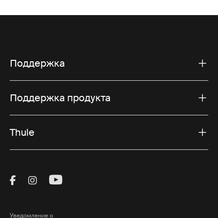
Поддержка
Поддержка продукта
Thule
Visit Thule on Facebook (external link)
Visit Thule on Instagram (external link)
Visit Thule on Youtube (external lin
Уведомление о