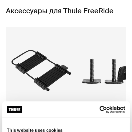
Аксессуары для Thule FreeRide
Thule carbon frame protector
Thule t-track adapter 889-3
защита для карбоновых рам
t-образный переходник 88
This website uses cookies