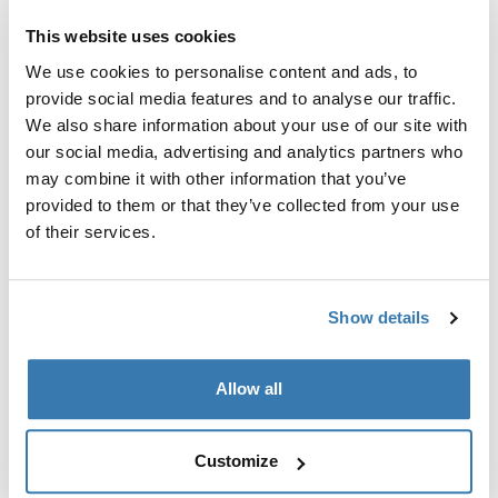
This website uses cookies
Гарантия Thule
We use cookies to personalise content and ads, to
Найти в магазине
provide social media features and to analyse our traffic.
We also share information about your use of our site with
our social media, advertising and analytics partners who
Мягкий кейс Thule RoundTrip Pro для аккуратного
may combine it with other information that you’ve
хранения содержимого, когда оно не используется.
provided to them or that they’ve collected from your use
of their services.
Show details
Все характеристики
Toggle features
Allow all
Технические характеристики
Toggle techspec
Customize