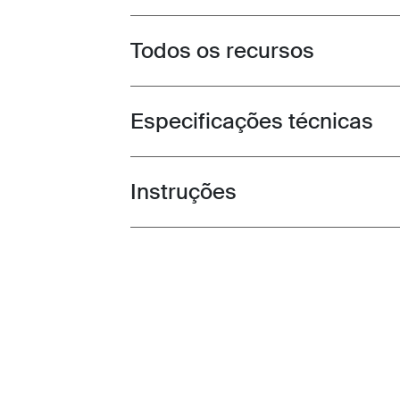
Todos os recursos
Toggle features
Especificações técnicas
Toggle techspec
Instruções
Toggle guides and instructions