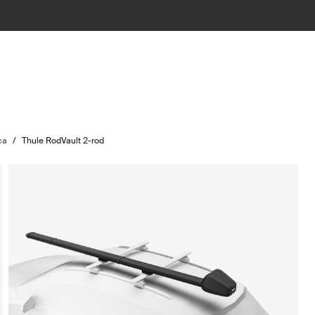
ca
/
Thule RodVault 2-rod