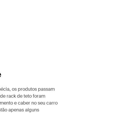
e
uécia, os produtos passam
de rack de teto foram
amento e caber no seu carro
stão apenas alguns