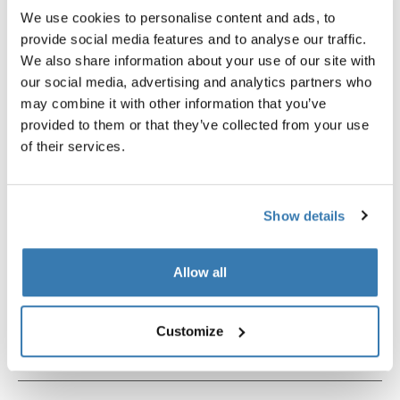
We use cookies to personalise content and ads, to
provide social media features and to analyse our traffic.
We also share information about your use of our site with
our social media, advertising and analytics partners who
may combine it with other information that you’ve
provided to them or that they’ve collected from your use
of their services.
Thule newborn nest
Thule stroller cup holder
ninho para recém-nascido preto
porta-copos para carrinho infa
preto
Show details
R$ 869,00
R$ 199,00
Allow all
Customize
Descrição do produto
Toggle overview