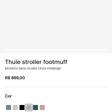
Thule stroller footmuff
protetor para os pés cinza melange
R$ 869,00
Cor
Thule stroller footmuff Azul médio
Thule stroller footmuff Soft Beige
Thule stroller footmuff Preto
Thule stroller footmuff Gray Melange (selected)
Thule stroller footmuff Verde mallard
Thule stroller footmuff Misty Rose