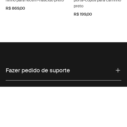
ninho para recém-nascido preto
porta-copos para carrinho infa
preto
R$ 869,00
R$ 199,00
Fazer pedido de suporte
Suporte ao produto
Vendas