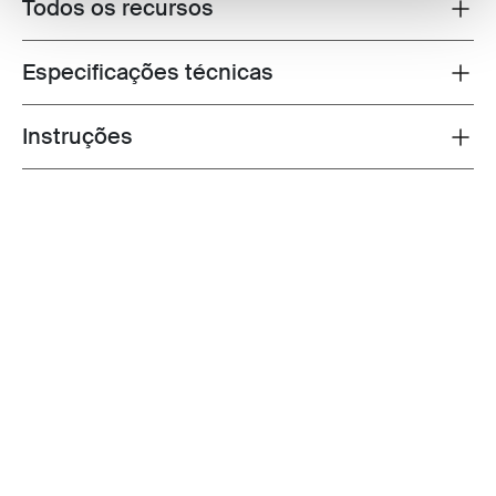
Todos os recursos
Toggle features
Especificações técnicas
Toggle techspec
Instruções
Toggle guides and instructions