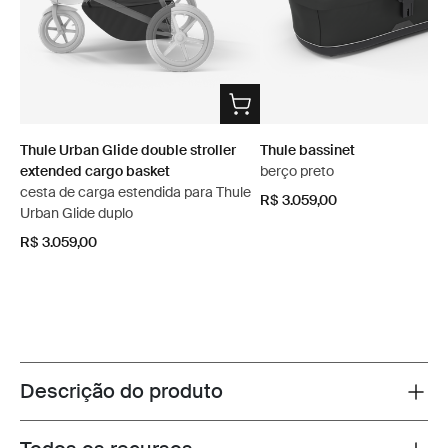
Thule Urban Glide double stroller
Thule bassinet
extended cargo basket
berço preto
cesta de carga estendida para Thule
R$ 3.059,00
Urban Glide duplo
R$ 3.059,00
Descrição do produto
Toggle overview
Toggle features