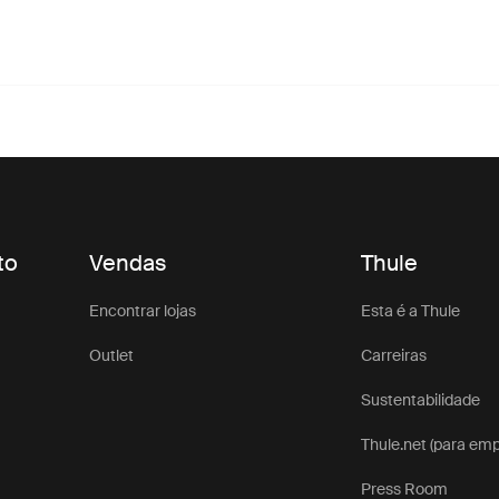
to
Vendas
Thule
Encontrar lojas
Esta é a Thule
Outlet
Carreiras
Sustentabilidade
Thule.net (para em
Press Room