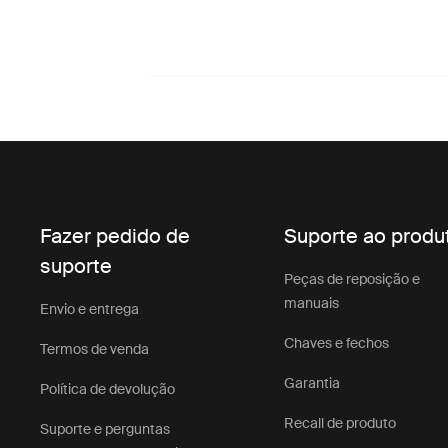
Fazer pedido de
Suporte ao produ
suporte
Peças de reposição e
manuais
Envio e entrega
Chaves e fechos
Termos de venda
Garantia
Política de devolução
Recall de produto
Suporte e perguntas