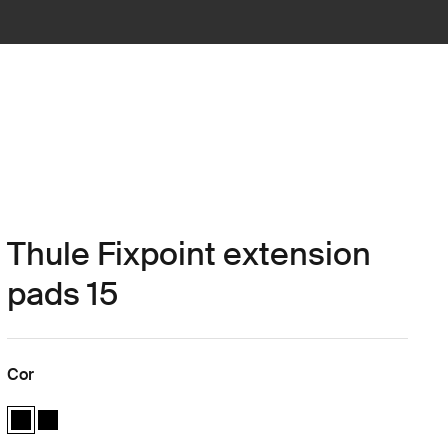
Thule Fixpoint extension
pads 15
Cor
Thule Fixpoint extension pads Preto (selected)
Thule Fixpoint extension pads Preto