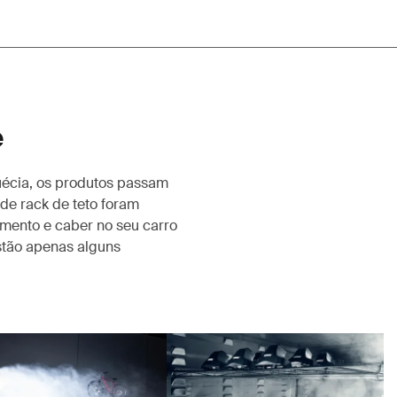
e
uécia, os produtos passam
de rack de teto foram
amento e caber no seu carro
stão apenas alguns