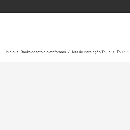
Início
/
Racks de teto e plataformas
/
Kits de instalação Thule
/
Thule Ki