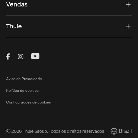
Vendas
Thule
Visit Thule on Facebook (external link)
Visit Thule on Instagram (external link)
Visit Thule on Youtube (external lin
Aviso de Privacidade
Política de cookies
Configurações de cookies
Brazil
Ⓒ 2026 Thule Group. Todos os direitos reservados
Current mar