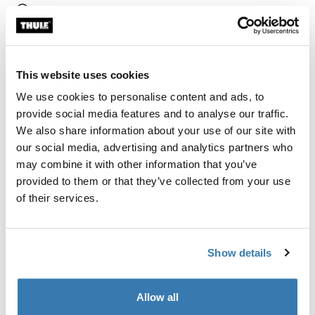
Encontrar na loja
Calcular frete e prazo
This website uses cookies
Calcular
We use cookies to personalise content and ads, to
provide social media features and to analyse our traffic.
We also share information about your use of our site with
Kit de instalação personalizado para montar um rack
our social media, advertising and analytics partners who
de teto Thule em veículos com trilhos embutidos.
may combine it with other information that you’ve
provided to them or that they’ve collected from your use
of their services.
Todos os recursos
Toggle features
Show details
Especificações técnicas
Toggle techspec
Allow all