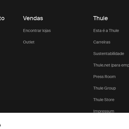
to
Vendas
Thule
Encontrar lojas
Esta é a Thule
Outlet
Carreiras
Sustentabilidade
Thule.net (para em
Press Room
Thule Group
Thule Store
Impressum
s