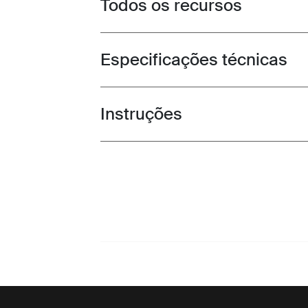
Todos os recursos
Toggle features
Especificações técnicas
Toggle techspec
Instruções
Toggle guides and instructions