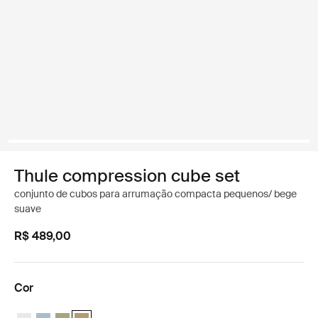
Thule compression cube set
conjunto de cubos para arrumação compacta pequenos/ bege
suave
R$ 489,00
Cor
Thule compression cube set Branco
Thule compression cube set Cinza lago
Thule compression cube set Verde suave
Thule compression cube set Bege suave (selected)