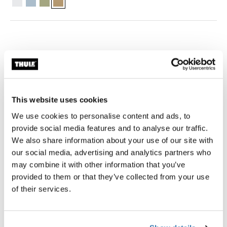
Devoluções em até 7 dias (exceções podem ser aplicadas)
Garantia Thule
Encontrar na loja
This website uses cookies
We use cookies to personalise content and ads, to
Calcular frete e prazo
provide social media features and to analyse our traffic.
We also share information about your use of our site with
Calcular
our social media, advertising and analytics partners who
may combine it with other information that you’ve
provided to them or that they’ve collected from your use
of their services.
Este conjunto de cubos de arrumação pequenos e