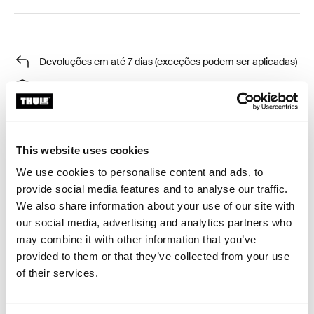
Devoluções em até 7 dias (exceções podem ser aplicadas)
Garantia Thule
Encontrar na loja
Calcular frete e prazo
This website uses cookies
We use cookies to personalise content and ads, to
Calcular
provide social media features and to analyse our traffic.
We also share information about your use of our site with
our social media, advertising and analytics partners who
may combine it with other information that you’ve
Thule Chasm cubo de equipamento grande e
provided to them or that they’ve collected from your use
comprimível é uma bolsa durável e versátil, perfeita
of their services.
para manter itens pequenos separados. Use-o sozinho
ou combine com outros cubos de equipamento para