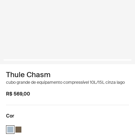
Thule Chasm
cubo grande de equipamento compressível 10L/15L cinza lago
R$ 569,00
Cor
Thule Chasm large gear cube Cinza lago (selected)
Thule Chasm large gear cube Cáqui profundo