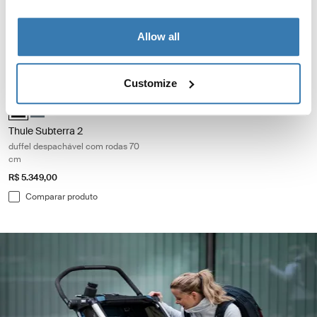
mala duffel despachável com
bolsa duffel 35 litros
rodas
R$ 1.979,00
R$ 3.629,00
Allow all
Comparar produto
Comparar produto
Customize
Thule Subterra 2 duffel despachável com rodas 70 cm Black
Thule Subterra wheeled duffel Preto (selected)
Thule Subterra wheeled duffel Ardósia escura
Thule Subterra 2
duffel despachável com rodas 70
cm
R$ 5.349,00
Comparar produto