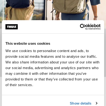
Mochilas de viagem
This website uses cookies
Indo viajar? Conheça nossas mochilas duráveis
We use cookies to personalise content and ads, to
provide social media features and to analyse our traffic.
We also share information about your use of our site with
Comprar agora
our social media, advertising and analytics partners who
may combine it with other information that you’ve
provided to them or that they’ve collected from your use
of their services.
Thule Chasm mala duffel despachável com rodas Deep khaki
Thule Subterra 2 bolsa duffel 35 litro
Novo
Thule Chasm wheeled duffel suitcase Cáqui profundo (selected)
Thule Chasm wheeled duffel suitcase Cinza lago
Thule Chasm wheeled duffel suitcase Preto
Thule Subterra duffel 35L Ardósia
Thule Subterra duffel 35L Pre
Thule Chasm
Thule Subterra 2
Show details