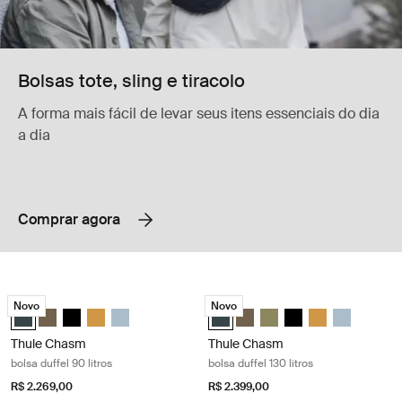
Bolsas tote, sling e tiracolo
A forma mais fácil de levar seus itens essenciais do dia
a dia
Comprar agora
Thule Chasm bolsa duffel 90 litros Darkest blue
Thule Chasm bolsa duffel 130 litros 
Novo
Novo
Thule Chasm 90L duffel Azul mais escuro (selected)
Thule Chasm 90L duffel Cáqui profundo
Thule Chasm 90L duffel Preto
Thule Chasm 90L duffel Dourado
Thule Chasm 90L duffel Cinza lago
Thule Chasm 130L duffel Azul mai
Thule Chasm 130L duffel Cáq
Thule Chasm 130L duffel 
Thule Chasm 130L du
Thule Chasm 130
Thule Chasm
Thule Chasm
Thule Chasm
bolsa duffel 90 litros
bolsa duffel 130 litros
R$ 2.269,00
R$ 2.399,00