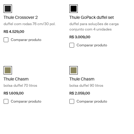
Thule Crossover 2 duffel com rodas 76 cm/30 pol. Black
Thule GoPack duffel set duffel para
Thule Crossover 2 wheeled duffel 76cm/30" Preto (selected)
Thule GoPack duffel set Preto (se
Thule Crossover 2
Thule GoPack duffel set
duffel com rodas 76 cm/30 pol.
duffel para soluções de carga
conjunto com 4 unidades
R$ 4.529,00
R$ 3.009,00
Comparar produto
Comparar produto
Thule Chasm bolsa duffel 70 litros Olivine
Thule Chasm bolsa duffel 90 litros O
Thule Chasm 70L duffel Olivina (selected)
Thule Chasm 90L duffel Olivina (s
Thule Chasm
Thule Chasm
bolsa duffel 70 litros
bolsa duffel 90 litros
R$ 1.609,00
R$ 2.059,00
Comparar produto
Comparar produto