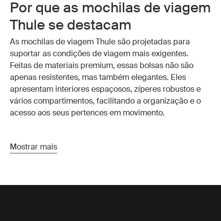
Por que as mochilas de viagem
Thule se destacam
As mochilas de viagem Thule são projetadas para
suportar as condições de viagem mais exigentes.
Feitas de materiais premium, essas bolsas não são
apenas resistentes, mas também elegantes. Eles
apresentam interiores espaçosos, zíperes robustos e
vários compartimentos, facilitando a organização e o
acesso aos seus pertences em movimento.
Características essenciais das
Mostrar mais
mochilas de viagem Thule
Durabilidade excepcional:
as
mochilas de viagem
Thule são feitas de materiais de alta qualidade e
resistentes às intempéries que protegem seus
pertences das intempéries. A construção robusta