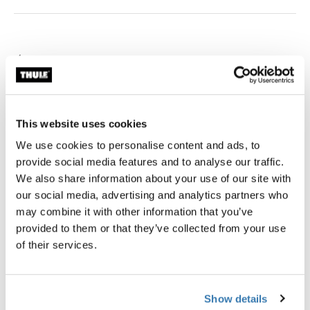
Devoluções em até 7 dias (exceções podem ser aplicadas)
Garantia Thule
Encontrar na loja
This website uses cookies
We use cookies to personalise content and ads, to
Calcular frete e prazo
provide social media features and to analyse our traffic.
We also share information about your use of our site with
Calcular
our social media, advertising and analytics partners who
may combine it with other information that you’ve
provided to them or that they’ve collected from your use
Uma capa elegante e protetora para estudantes e
of their services.
jovens profissionais em movimento.
Show details