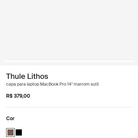
Thule Lithos
capa para laptop MacBook Pro 14'' marrom sutil
R$ 379,00
Cor
Thule Lithos sleeve MacBook Pro 14'' Marrón tenue (selected)
Thule Lithos sleeve MacBook Pro 14'' Preto