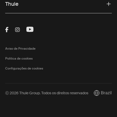
Thule
Visit Thule on Facebook (external link)
Visit Thule on Instagram (external link)
Visit Thule on Youtube (external lin
Aviso de Privacidade
Política de cookies
Configurações de cookies
Brazil
Ⓒ 2026 Thule Group. Todos os direitos reservados
Current mar