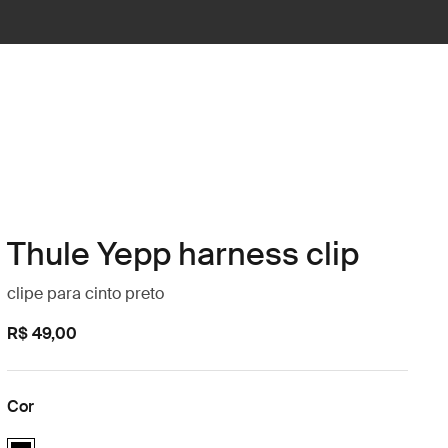
Thule Yepp harness clip
clipe para cinto preto
R$ 49,00
Cor
Thule Yepp harness clip Preto (selected)