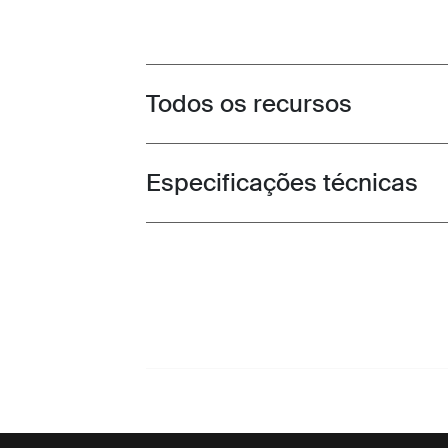
Todos os recursos
Toggle features
Especificações técnicas
Toggle techspec