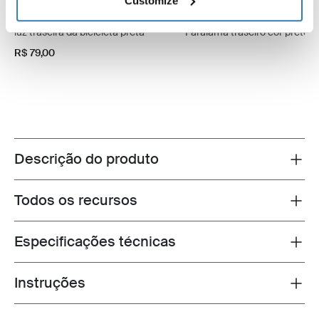
Customize
Thule Delight 2
Thule Tour Rack fender
luz traseira da bicicleta preta
Paralama traseiro cor preto
R$ 79,00
Descrição do produto
Toggle overview
Todos os recursos
Toggle features
Especificações técnicas
Toggle techspec
Instruções
Toggle guides and instructions