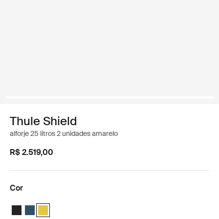
Thule Shield
alforje 25 litros 2 unidades amarelo
R$ 2.519,00
Cor
Thule Shield Pannier 25L Preto
Thule Shield pannier 25L Azul
Thule Shield pannier 25L Amarelo (selected)