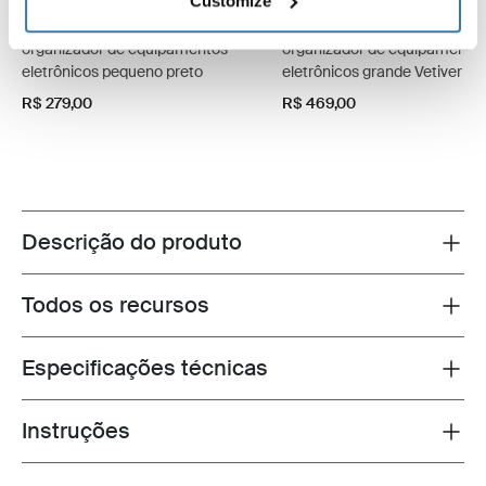
Customize
Thule Subterra 2 powershuttle
Thule Subterra 2 powershutt
organizador de equipamentos
organizador de equipamento
eletrônicos pequeno preto
eletrônicos grande Vetiver Gr
R$ 279,00
R$ 469,00
Descrição do produto
Toggle overview
Todos os recursos
Toggle features
Especificações técnicas
Toggle techspec
Instruções
Toggle guides and instructions