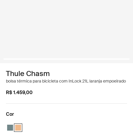
Thule Chasm
bolsa térmica para bicicleta com InLock 21L laranja empoeirado
R$ 1.459,00
Cor
Thule Chasm cooler with InLock 21L Azul médio
Thule Chasm cooler with InLock 21L Laranja da terra (selected)