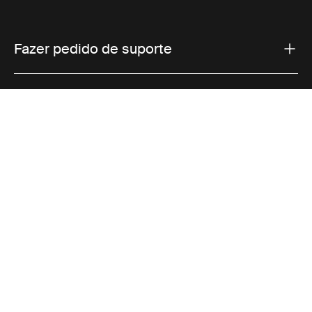
Fazer pedido de suporte
Suporte ao produto
Vendas
Thule
Visit Thule on Facebook (external link)
Visit Thule on Instagram (external link)
Visit Thule on Youtube (external lin