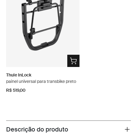
Thule InLock
painel universal para transbike preto
R$ 519,00
Descrição do produto
Toggle overview