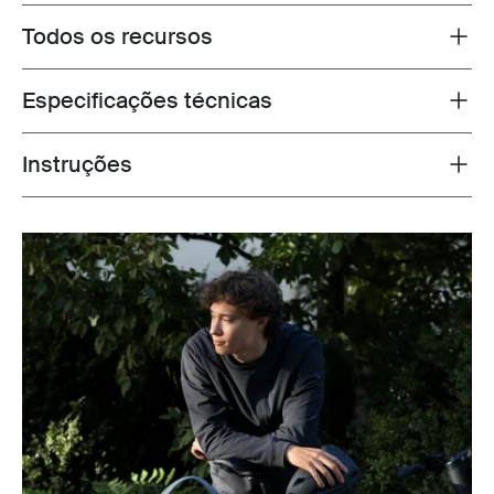
Todos os recursos
Toggle features
Especificações técnicas
Toggle techspec
Instruções
Toggle guides and instructions