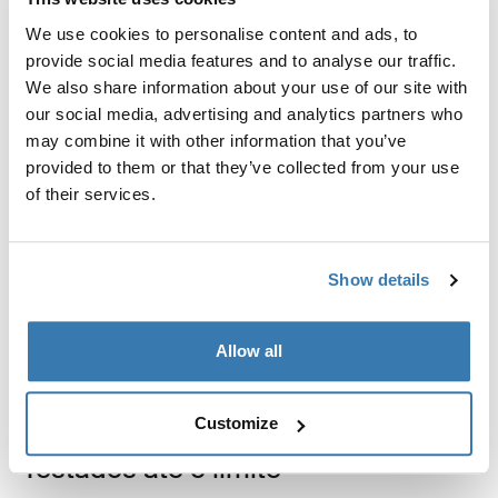
We use cookies to personalise content and ads, to
Thule EnRoute
provide social media features and to analyse our traffic.
bolsa tiracolo 2L amarelo pálido
We also share information about your use of our site with
R$ 499,00
our social media, advertising and analytics partners who
may combine it with other information that you’ve
provided to them or that they’ve collected from your use
of their services.
Descrição do produto
Toggle overview
Show details
Todos os recursos
Toggle features
Allow all
Especificações técnicas
Toggle techspec
Customize
Testados até o limite