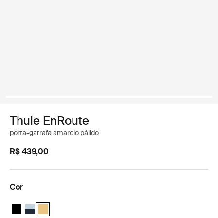
Thule EnRoute
porta-garrafa amarelo pálido
R$ 439,00
Cor
Thule EnRoute water bottle holder Preto
Thule EnRoute water bottle holder Azul suave/azul mais escuro
Thule EnRoute water bottle holder Amarelo pálido (selecte