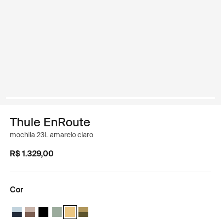
Thule EnRoute
mochila 23L amarelo claro
R$ 1.329,00
Cor
Thule EnRoute backpack 23L Azul suave/azul mais escuro
Thule EnRoute backpack 23L Taupe Tinto/marrom nuanceado
Thule EnRoute backpack 23L Preto
Thule EnRoute backpack 23L Verde tranquilo
Thule EnRoute backpack 23L Amarelo pálido (sele
Thule EnRoute backpack 23L Nutria/verde na