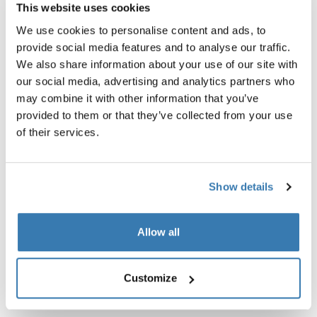
This website uses cookies
We use cookies to personalise content and ads, to
provide social media features and to analyse our traffic.
Thule EnRoute
Thule EnRoute
We also share information about your use of our site with
bolsa sling 2L preta
suporte para garrafa d'água p
our social media, advertising and analytics partners who
R$ 499,00
R$ 439,00
may combine it with other information that you’ve
provided to them or that they’ve collected from your use
of their services.
Descrição do produto
Toggle overview
Show details
Todos os recursos
Toggle features
Allow all
Especificações técnicas
Toggle techspec
Customize