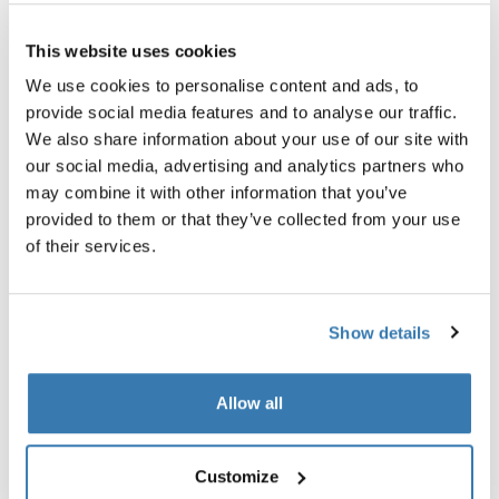
This website uses cookies
We use cookies to personalise content and ads, to
provide social media features and to analyse our traffic.
Thule EnRoute
Thule EnRoute
We also share information about your use of our site with
bolsa sling 2L preta
suporte para garrafa d'água p
our social media, advertising and analytics partners who
R$ 499,00
R$ 439,00
may combine it with other information that you’ve
provided to them or that they’ve collected from your use
of their services.
Show details
Descrição do produto
Toggle overview
Allow all
Todos os recursos
Toggle features
Customize
Especificações técnicas
Toggle techspec