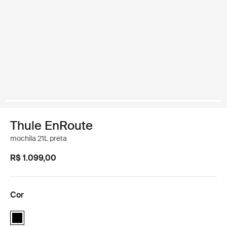
Thule EnRoute
mochila 21L preta
R$ 1.099,00
Cor
Thule EnRoute backpack 21L Preto (selected)