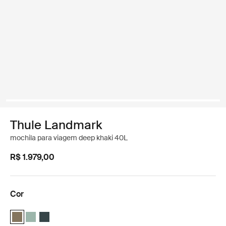
Thule Landmark
mochila para viagem deep khaki 40L
R$ 1.979,00
Cor
Thule Landmark 40L Cáqui profundo (selected)
Thule Landmark 40L Hazy Green
Thule Landmark 40L Azul mais escuro