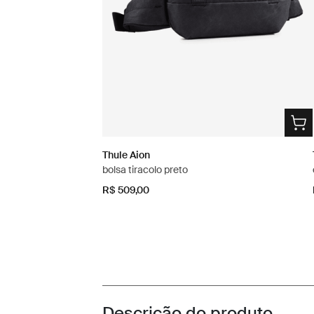
Thule Aion
bolsa tiracolo preto
R$ 509,00
Descrição do produto
Toggle overview