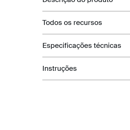
Todos os recursos
Toggle features
Especificações técnicas
Toggle techspec
Instruções
Toggle guides and instructions