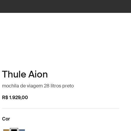
Thule Aion
mochila de viagem 28 litros preto
R$ 1.929,00
Cor
Thule Aion travel backpack 28L Nutria brown
Thule Aion travel backpack 28L Preto (selected)
Thule Aion travel backpack 28L Ardósia escura